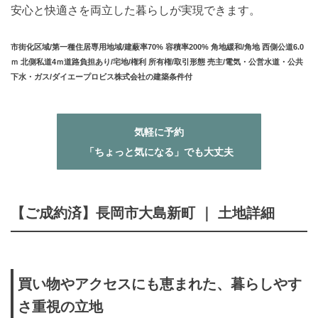
安心と快適さを両立した暮らしが実現できます。
市街化区域/第一種住居専用地域/建蔽率70% 容積率200% 角地緩和/角地 西側公道6.0
ｍ 北側私道4ｍ道路負担あり/宅地/権利 所有権/取引形態 売主/電気・公営水道・公共
下水・ガス/ダイエープロビス株式会社の建築条件付
気軽に予約
「ちょっと気になる」でも大丈夫
【ご成約済】長岡市大島新町 ｜ 土地詳細
買い物やアクセスにも恵まれた、暮らしやす
さ重視の立地