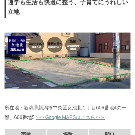
通学も生活も快適に整う、子育てにうれしい
立地
所在地：新潟県新潟市中央区女池北１丁目606番地4の一
部、606番地5
>>> Google MAPSはこちらから
面積
坪数
間口