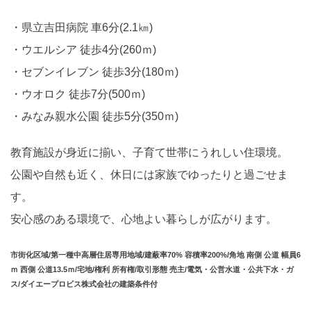
県立吉田病院 車6分(2.1㎞)
ウエルシア 徒歩4分(260ｍ)
セブンイレブン 徒歩3分(180ｍ)
ウオロク 徒歩7分(500ｍ)
みなみ親水公園 徒歩5分(350ｍ)
教育施設が身近に揃い、子育て世帯にうれしい住環境。
公園や自然も近く、休日には家族でゆったりと過ごせま
す。
安心感のある環境で、心地よい暮らしが広がります。
市街化区域/第一種中高層住居専用地域/建蔽率70% 容積率200%/角地 南側 公道 幅員6
ｍ 西側 公道13.5ｍ/宅地/権利 所有権/取引形態 売主/電気・公営水道・公共下水・ガ
ス/ダイエープロビス株式会社の建築条件付