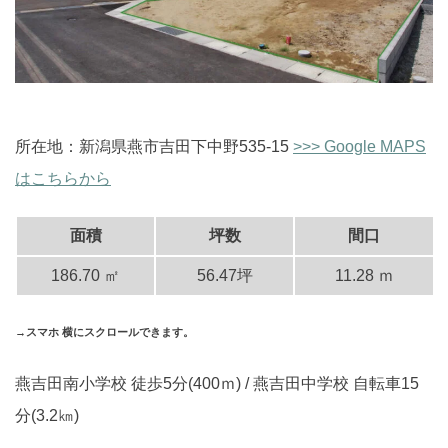
所在地：新潟県燕市吉田下中野535-15
>>> Google MAPS
はこちらから
面積
坪数
間口
186.70 ㎡
56.47坪
11.28 ｍ
→スマホ 横にスクロールできます。
燕吉田南小学校 徒歩5分(400ｍ) / 燕吉田中学校 自転車15
分(3.2㎞)