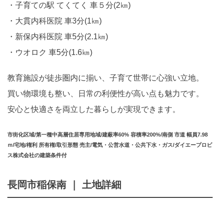
子育ての駅 てくてく 車５分(2㎞)
大貫内科医院 車3分(1㎞)
新保内科医院 車5分(2.1㎞)
ウオロク 車5分(1.6㎞)
教育施設が徒歩圏内に揃い、子育て世帯に心強い立地。
買い物環境も整い、日常の利便性が高い点も魅力です。
安心と快適さを両立した暮らしが実現できます。
市街化区域/第一種中高層住居専用地域/建蔽率60% 容積率200%/南側 市道 幅員7.98
ｍ/宅地/権利 所有権/取引形態 売主/電気・公営水道・公共下水・ガス/ダイエープロビ
ス株式会社の建築条件付
長岡市稲保南 ｜ 土地詳細