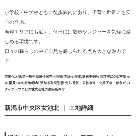
小学校・中学校ともに徒歩圏内にあり、子育て世帯にも安
心の立地。
海岸エリアにも近く、休日には散歩やレジャーを気軽に楽
しめる環境です。
日々の暮らしの中で自然を感じられる点も大きな魅力で
す。
市街化区域/第一種中高層住居専用地域(準防火地域)/建蔽率60% 容積率200%/南側 公
道 幅員5.0ｍ/宅地/権利 所有権/取引形態 売主/電気・公営水道・公共下水・都市ガス/
ダイエープロビス株式会社の建築条件付
新潟市中央区女池北 ｜ 土地詳細