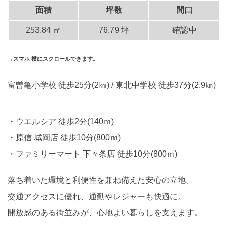
面積
坪数
間口
253.84 ㎡
76.79 坪
確認中
→スマホ 横にスクロールできます。
富曽亀小学校 徒歩25分(2㎞) / 東北中学校 徒歩37分(2.9㎞)
ウエルシア 徒歩2分(140ｍ)
原信 城岡店 徒歩10分(800ｍ)
ファミリーマート 下々条店 徒歩10分(800ｍ)
落ち着いた環境と利便性を兼ね備えた安心の立地。
交通アクセスに優れ、通勤やレジャーも快適に。
開放感のある街並みが、心地よい暮らしを支えます。