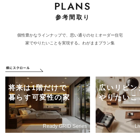
PLANS
参考間取り
個性豊かなラインナップで、思い通りのセミオーダー住宅
家でやりたいことを実現する。わがままプラン集
将来は1階だけで
広いリビン
暮らす可変性の家
やりたいこ
Ready GRID Series
Li